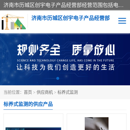
济南市历城区创宇电子产品经营部经营范围包括电子产品、起重机械配件、电气设备、仪器仪表、配电箱、监控设备的批发、零售；配电箱、仪器仪表（不含计量器）、工业自动化设备（不含特种设备、电力设备）的安装、维修。（依法须经批准的项目，经相关部门批准后方可开展经营活动）。
济南市历城区创宇电子产品经营部
标养式监测
吊钩可视化
钢丝绳监控
高支模
脚手架
人数识别
当前位置：
首页
>
供应商机
>
标养式监测
升降机
施工临电箱监测系统
标养式监测的供应产品
卸料平台