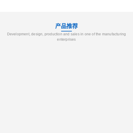
产品推荐
Development, design, production and sales in one of the manufacturing
enterprises