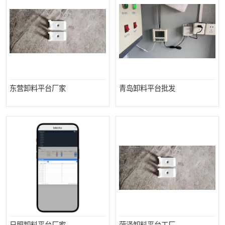
东营卸料平台厂家
青岛卸料平台批发