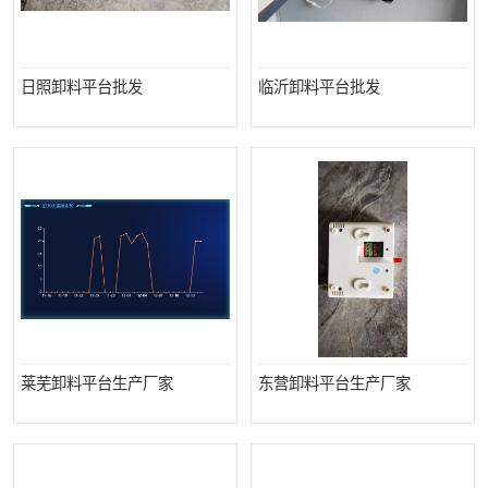
日照卸料平台批发
临沂卸料平台批发
莱芜卸料平台生产厂家
东营卸料平台生产厂家