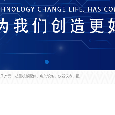
济南市历城区创宇电子产品经营部经营范围包括电子产品、起重机械配件、电气设备、仪器仪表、配电箱、监控设备的批发、零售；配电箱、仪器仪表（不含计量器）、工业自动化设备（不含特种设备、电力设备）的安装、维修。（依法须经批准的项目，经相关部门批准后方可开展经营活动）。