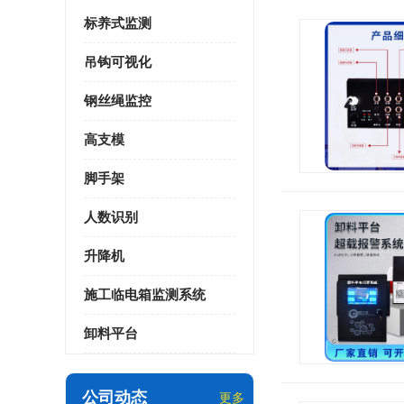
标养式监测
吊钩可视化
钢丝绳监控
高支模
脚手架
人数识别
升降机
施工临电箱监测系统
卸料平台
公司动态
更多