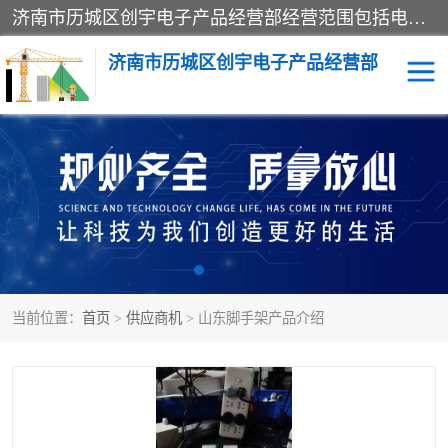
济南市历城区创宇电子产品经营部经营范围包括电子产品、起重机械配件、电气设备、仪器仪表、配电箱、监控设备的批发、零售；配电箱、仪器仪表（不含计量器）、工业自动化设备（不含特种设备、电力设备）的安装、维修。（依法须经批准的项目，经相关部门批准后方可开展经营活动）。
济南市历城区创宇电子产品经营部
标养式监测
吊钩可视化
钢丝绳监控
高支模
脚手架
人数识别
当前位置：
首页
>
供应商机
> 山东脚手架产品介绍
升降机
施工临电箱监测系统
卸料平台