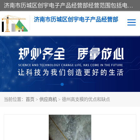
济南市历城区创宇电子产品经营部经营范围包括电子产品、起重机械配件、电气设备、仪器仪表、配电箱、监控设备的批发、零售；配电箱、仪器仪表（不含计量器）、工业自动化设备（不含特种设备、电力设备）的安装、维修。（依法须经批准的项目，经相关部门批准后方可开展经营活动）。
济南市历城区创宇电子产品经营部
标养式监测
吊钩可视化
钢丝绳监控
高支模
脚手架
人数识别
当前位置：
首页
>
供应商机
> 德州高支模的优点和缺点
升降机
施工临电箱监测系统
卸料平台