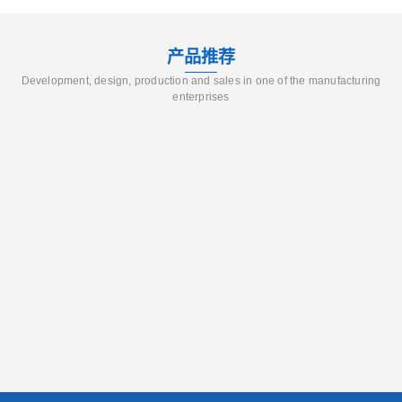
产品推荐
Development, design, production and sales in one of the manufacturing
enterprises