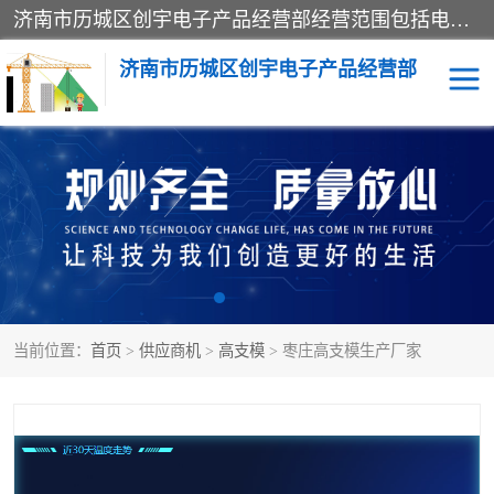
济南市历城区创宇电子产品经营部经营范围包括电子产品、起重机械配件、电气设备、仪器仪表、配电箱、监控设备的批发、零售；配电箱、仪器仪表（不含计量器）、工业自动化设备（不含特种设备、电力设备）的安装、维修。（依法须经批准的项目，经相关部门批准后方可开展经营活动）。
济南市历城区创宇电子产品经营部
标养式监测
吊钩可视化
钢丝绳监控
高支模
脚手架
人数识别
当前位置：
首页
>
供应商机
>
高支模
> 枣庄高支模生产厂家
升降机
施工临电箱监测系统
卸料平台