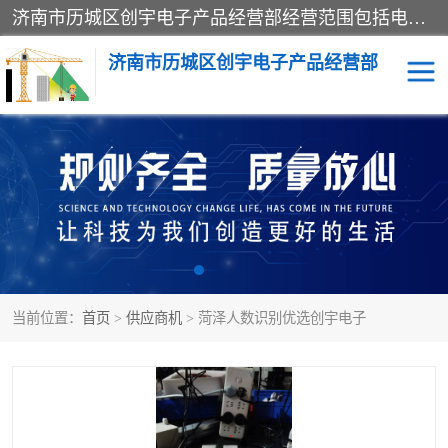
济南市历城区创宇电子产品经营部经营范围包括电子产品、起重机械配件、电气设备、仪器仪表、配电箱、监控设备的批发、零售；配电箱、仪器仪表（不含计量器）、工业自动化设备（不含特种设备、电力设备）的安装、维修。（依法须经批准的项目，经相关部门批准后方可开展经营活动）。
济南市历城区创宇电子产品经营部
标养式监测
吊钩可视化
钢丝绳监控
高支模
脚手架
人数识别
当前位置：
首页
>
供应商机
> 菏泽人数识别优选创宇电子
升降机
施工临电箱监测系统
卸料平台