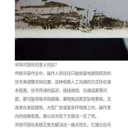
吊钩可视化的意义何在？
传统吊装作业中，操作人员往往只能依靠地面指挥员的
信号来调整吊钩位置，这种依赖人工沟通的方式存在诸
多隐患。信号传递的延迟、视线遮挡、沟通误差等问
题，都可能导致吊钩碰撞、重物晃动甚至坠物事故。尤
其是在高层建筑、大型厂房或复杂环境施工时，操作室
内的视角有限，难以对吊钩下方情况一目了然。
吊钩可视化系统正是为解决这一痛点而生。它通过在吊