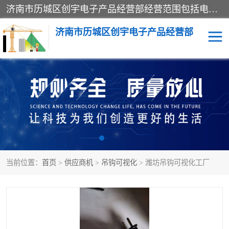
济南市历城区创宇电子产品经营部经营范围包括电子产品、起重机械配件、电气设备、仪器仪表、配电箱、监控设备的批发、零售；配电箱、仪器仪表（不含计量器）、工业自动化设备（不含特种设备、电力设备）的安装、维修。（依法须经批准的项目，经相关部门批准后方可开展经营活动）。
济南市历城区创宇电子产品经营部
标养式监测
吊钩可视化
钢丝绳监控
高支模
脚手架
人数识别
当前位置：
首页
>
供应商机
>
吊钩可视化
> 潍坊吊钩可视化工厂
升降机
施工临电箱监测系统
卸料平台