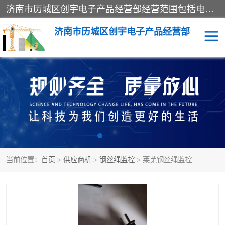
济南市历城区创宇电子产品经营部经营范围包括电子产品、起重机械配件、电气设备、仪器仪表、配电箱、监控设备的批发、零售；配电箱、仪器仪表（不含计量器）、工业自动化设备（不含特种设备、电力设备）的安装、维修。（依法须经批准的项目，经相关部门批准后方可开展经营活动）。
济南市历城区创宇电子产品经营部
标养式监测
吊钩可视化
钢丝绳监控
高支模
脚手架
人数识别
当前位置：
首页
>
供应商机
>
钢丝绳监控
> 莱芜钢丝绳监控
升降机
施工临电箱监测系统
卸料平台