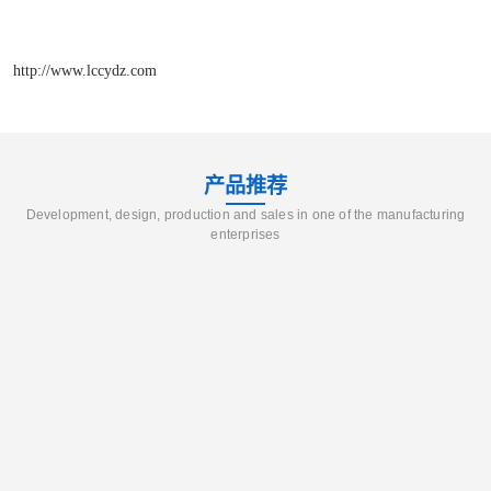
http://www.lccydz.com
产品推荐
Development, design, production and sales in one of the manufacturing
enterprises