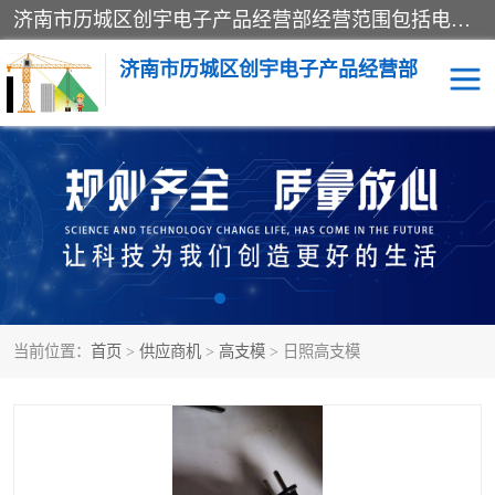
济南市历城区创宇电子产品经营部经营范围包括电子产品、起重机械配件、电气设备、仪器仪表、配电箱、监控设备的批发、零售；配电箱、仪器仪表（不含计量器）、工业自动化设备（不含特种设备、电力设备）的安装、维修。（依法须经批准的项目，经相关部门批准后方可开展经营活动）。
济南市历城区创宇电子产品经营部
标养式监测
吊钩可视化
钢丝绳监控
高支模
脚手架
人数识别
当前位置：
首页
>
供应商机
>
高支模
> 日照高支模
升降机
施工临电箱监测系统
卸料平台