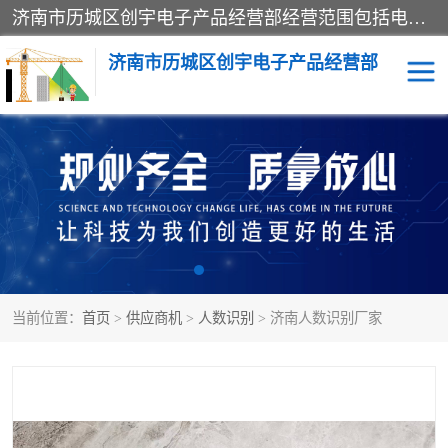
济南市历城区创宇电子产品经营部经营范围包括电子产品、起重机械配件、电气设备、仪器仪表、配电箱、监控设备的批发、零售；配电箱、仪器仪表（不含计量器）、工业自动化设备（不含特种设备、电力设备）的安装、维修。（依法须经批准的项目，经相关部门批准后方可开展经营活动）。
济南市历城区创宇电子产品经营部
标养式监测
吊钩可视化
钢丝绳监控
高支模
脚手架
人数识别
当前位置：
首页
>
供应商机
>
人数识别
> 济南人数识别厂家
升降机
施工临电箱监测系统
卸料平台