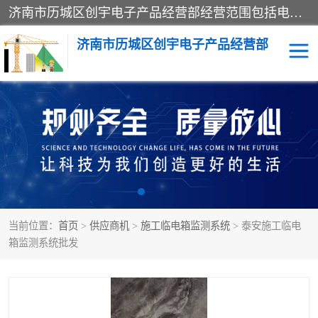
济南市历城区创宇电子产品经营部经营范围包括电子产品、起重机械配件、电气设备、仪器仪表、配电箱、监控设备的批发、零售；配电箱、仪器仪表（不含计量器）、工业自动化设备（不含特种设备、电力设备）的安装、维修。（依法须经批准的项目，经相关部门批准后方可开展经营活动）。
济南市历城区创宇电子产品经营部
标养式监测
吊钩可视化
钢丝绳监控
高支模
脚手架
人数识别
当前位置：
首页
>
供应商机
>
施工临电箱监测系统
> 泰安施工临电
升降机
施工临电箱监测系统
箱监测系统批发
卸料平台