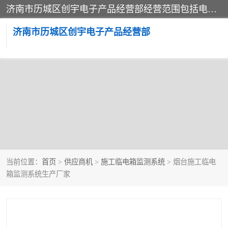
济南市历城区创宇电子产品经营部经营范围包括电子产品、起重机械配件、电气设备、仪器仪表、配电箱、监控设备的批发、零售；配电箱、仪器仪表（不含计量器）、工业自动化设备（不含特种设备、电力设备）的安装、维修。（依法须经批准的项目，经相关部门批准后方可开展经营活动）。
济南市历城区创宇电子产品经营部
当前位置：
首页
>
供应商机
>
施工临电箱监测系统
> 烟台施工临电
箱监测系统生产厂家