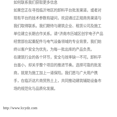
如何联系我们获取更多信息
如果您正在寻找临沂地区的卸料平台批发渠道，或者对
现有平台的技术参数有疑问，欢迎通过正规商务渠道与
我们取得联系。我们期待与建筑企业、租赁公司及施工
单位建立长期合作关系。请*济南市历城区创宇电子产品
经营部在起重配件与电气设备领域的专业背景，我们始
终以客户安全为优先，为每一批出库的产品负责。
在建筑行业的各个环节，安全与效率缺一不可。卸料平
台虽小，却关乎整个项目的推进节奏。选择可靠的批发
商，就是为施工加上一道保险。我们愿与广大用户携
手，在临沂这片商贸热土上，共同推动建筑辅助设备市
场的规范化与品质化发展。
http://www.lccydz.com