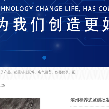
济南市历城区创宇电子产品经营部经营范围包括电子产品、起重机械配件、电气设备、仪器仪表、配电箱、监控设备的批发、零售；配电箱、仪器仪表（不含计量器）、工业自动化设备（不含特种设备、电力设备）的安装、维修。（依法须经批准的项目，经相关部门批准后方可开展经营活动）。
批发
滨州标养式监测批