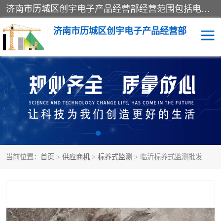
济南市历城区创宇电子产品经营部经营范围包括电子产品、起重机械配件、电气设备、仪器仪表、配电箱、监控设备的批发、零售；配电箱、仪器仪表（不含计量器）、工业自动化设备（不含特种设备、电力设备）的安装、维修。（依法须经批准的项目，经相关部门批准后方可开展经营活动）。
济南市历城区创宇电子产品经营部
标养式监测
吊钩可视化
钢丝绳监控
高支模
脚手架
人数识别
当前位置：
首页
>
供应商机
>
标养式监测
> 临沂标养式监测批发
升降机
施工临电箱监测系统
卸料平台