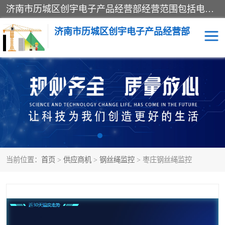
济南市历城区创宇电子产品经营部经营范围包括电子产品、起重机械配件、电气设备、仪器仪表、配电箱、监控设备的批发、零售；配电箱、仪器仪表（不含计量器）、工业自动化设备（不含特种设备、电力设备）的安装、维修。（依法须经批准的项目，经相关部门批准后方可开展经营活动）。
济南市历城区创宇电子产品经营部
标养式监测
吊钩可视化
钢丝绳监控
高支模
脚手架
人数识别
当前位置：
首页
>
供应商机
>
钢丝绳监控
> 枣庄钢丝绳监控
升降机
施工临电箱监测系统
卸料平台