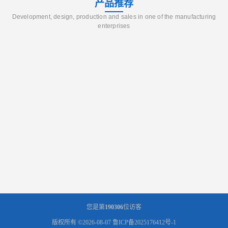
产品推荐
Development, design, production and sales in one of the manufacturing
enterprises
您是第
190306
位访客
版权所有 ©2026-08-07
鲁ICP备2025176412号-1