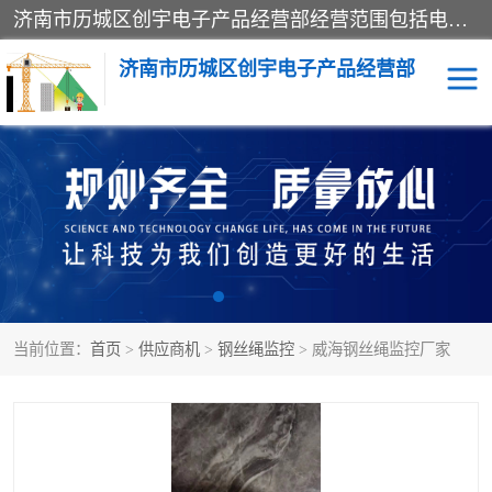
济南市历城区创宇电子产品经营部经营范围包括电子产品、起重机械配件、电气设备、仪器仪表、配电箱、监控设备的批发、零售；配电箱、仪器仪表（不含计量器）、工业自动化设备（不含特种设备、电力设备）的安装、维修。（依法须经批准的项目，经相关部门批准后方可开展经营活动）。
济南市历城区创宇电子产品经营部
标养式监测
吊钩可视化
钢丝绳监控
高支模
脚手架
人数识别
当前位置：
首页
>
供应商机
>
钢丝绳监控
> 威海钢丝绳监控厂家
升降机
施工临电箱监测系统
卸料平台