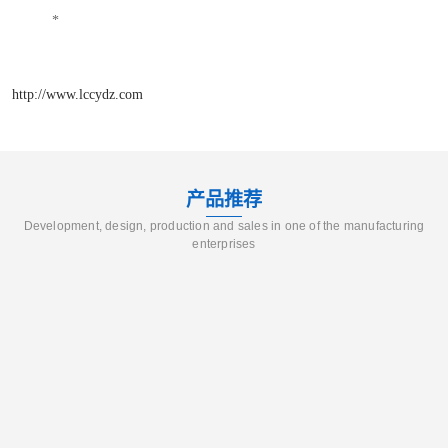
*
http://www.lccydz.com
产品推荐
Development, design, production and sales in one of the manufacturing
enterprises