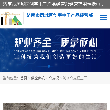
济南市历城区创宇电子产品经营部经营范围包括电子产品、起重机械配件、电气设备、仪器仪表、配电箱、监控设备的批发、零售；配电箱、仪器仪表（不含计量器）、工业自动化设备（不含特种设备、电力设备）的安装、维修。（依法须经批准的项目，经相关部门批准后方可开展经营活动）。
济南市历城区创宇电子产品经营部
标养式监测
吊钩可视化
钢丝绳监控
高支模
脚手架
人数识别
当前位置：
首页
>
供应商机
>
高支模
> 潍坊高支模工厂
升降机
施工临电箱监测系统
卸料平台