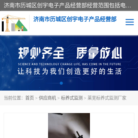
济南市历城区创宇电子产品经营部经营范围包括电子产品、起重机械配件、电气设备、仪器仪表、配电箱、监控设备的批发、零售；配电箱、仪器仪表（不含计量器）、工业自动化设备（不含特种设备、电力设备）的安装、维修。（依法须经批准的项目，经相关部门批准后方可开展经营活动）。
济南市历城区创宇电子产品经营部
标养式监测
吊钩可视化
钢丝绳监控
高支模
脚手架
人数识别
当前位置：
首页
>
供应商机
>
标养式监测
> 莱芜标养式监测厂家
升降机
施工临电箱监测系统
卸料平台