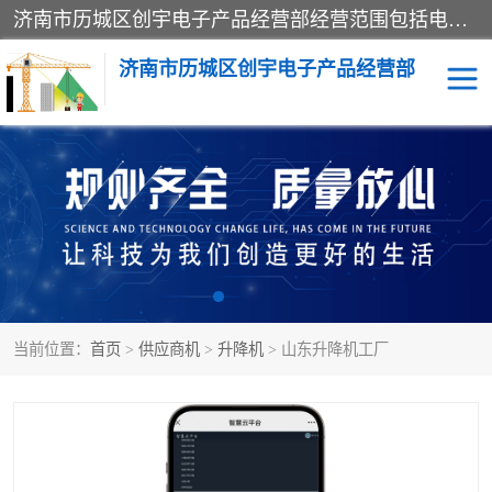
济南市历城区创宇电子产品经营部经营范围包括电子产品、起重机械配件、电气设备、仪器仪表、配电箱、监控设备的批发、零售；配电箱、仪器仪表（不含计量器）、工业自动化设备（不含特种设备、电力设备）的安装、维修。（依法须经批准的项目，经相关部门批准后方可开展经营活动）。
济南市历城区创宇电子产品经营部
标养式监测
吊钩可视化
钢丝绳监控
高支模
脚手架
人数识别
当前位置：
首页
>
供应商机
>
升降机
> 山东升降机工厂
升降机
施工临电箱监测系统
卸料平台