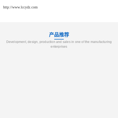
http://www.lccydz.com
产品推荐
Development, design, production and sales in one of the manufacturing
enterprises