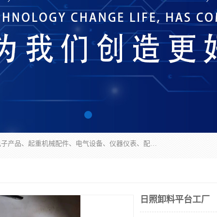
济南市历城区创宇电子产品经营部经营范围包括电子产品、起重机械配件、电气设备、仪器仪表、配电箱、监控设备的批发、零售；配电箱、仪器仪表（不含计量器）、工业自动化设备（不含特种设备、电力设备）的安装、维修。（依法须经批准的项目，经相关部门批准后方可开展经营活动）。
日照卸料平台工厂