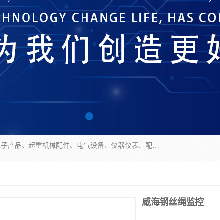
济南市历城区创宇电子产品经营部经营范围包括电子产品、起重机械配件、电气设备、仪器仪表、配电箱、监控设备的批发、零售；配电箱、仪器仪表（不含计量器）、工业自动化设备（不含特种设备、电力设备）的安装、维修。（依法须经批准的项目，经相关部门批准后方可开展经营活动）。
威海钢丝绳监控