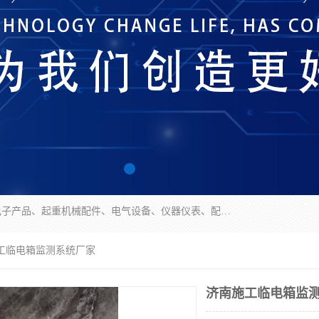
济南市历城区创宇电子产品经营部经营范围包括电子产品、起重机械配件、电气设备、仪器仪表、配电箱、监控设备的批发、零售；配电箱、仪器仪表（不含计量器）、工业自动化设备（不含特种设备、电力设备）的安装、维修。（依法须经批准的项目，经相关部门批准后方可开展经营活动）。
施工临电箱监测系统厂家
济南施工临电箱监