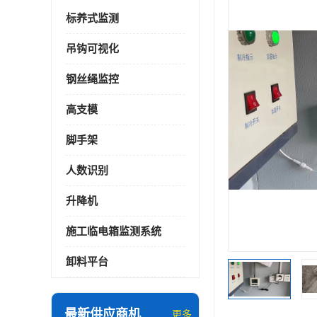
标养式监测
吊钩可视化
钢丝绳监控
高支模
脚手架
人数识别
升降机
施工临电箱监测系统
卸料平台
最新供应商机
更多