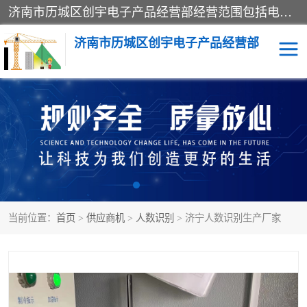
济南市历城区创宇电子产品经营部经营范围包括电子产品、起重机械配件、电气设备、仪器仪表、配电箱、监控设备的批发、零售；配电箱、仪器仪表（不含计量器）、工业自动化设备（不含特种设备、电力设备）的安装、维修。（依法须经批准的项目，经相关部门批准后方可开展经营活动）。
济南市历城区创宇电子产品经营部
标养式监测
吊钩可视化
钢丝绳监控
高支模
脚手架
人数识别
当前位置：
首页
>
供应商机
>
人数识别
> 济宁人数识别生产厂家
升降机
施工临电箱监测系统
卸料平台