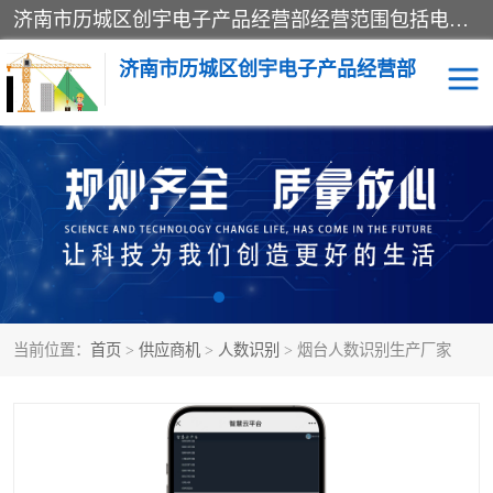
济南市历城区创宇电子产品经营部经营范围包括电子产品、起重机械配件、电气设备、仪器仪表、配电箱、监控设备的批发、零售；配电箱、仪器仪表（不含计量器）、工业自动化设备（不含特种设备、电力设备）的安装、维修。（依法须经批准的项目，经相关部门批准后方可开展经营活动）。
济南市历城区创宇电子产品经营部
标养式监测
吊钩可视化
钢丝绳监控
高支模
脚手架
人数识别
当前位置：
首页
>
供应商机
>
人数识别
> 烟台人数识别生产厂家
升降机
施工临电箱监测系统
卸料平台