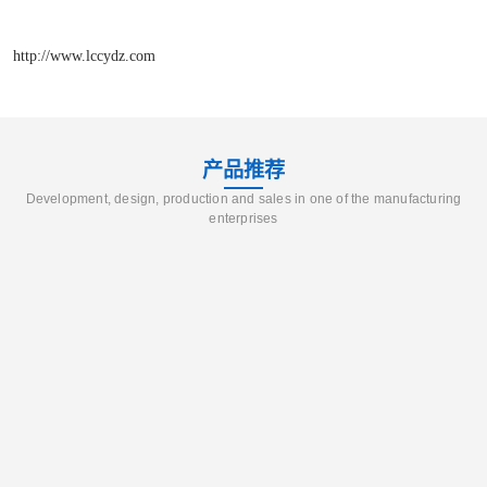
http://www.lccydz.com
产品推荐
Development, design, production and sales in one of the manufacturing
enterprises