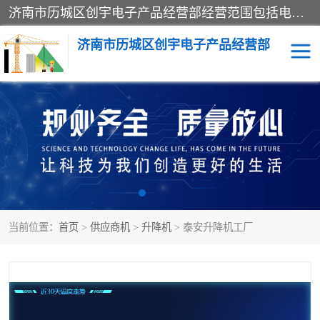
济南市历城区创宇电子产品经营部经营范围包括电子产品、起重机械配件、电气设备、仪器仪表、配电箱、监控设备的批发、零售；配电箱、仪器仪表（不含计量器）、工业自动化设备（不含特种设备、电力设备）的安装、维修。（依法须经批准的项目，经相关部门批准后方可开展经营活动）。
济南市历城区创宇电子产品经营部
标养式监测
吊钩可视化
钢丝绳监控
高支模
脚手架
人数识别
当前位置：
首页
>
供应商机
>
升降机
> 泰安升降机工厂
升降机
施工临电箱监测系统
卸料平台