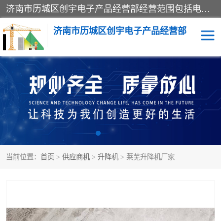
济南市历城区创宇电子产品经营部经营范围包括电子产品、起重机械配件、电气设备、仪器仪表、配电箱、监控设备的批发、零售；配电箱、仪器仪表（不含计量器）、工业自动化设备（不含特种设备、电力设备）的安装、维修。（依法须经批准的项目，经相关部门批准后方可开展经营活动）。
济南市历城区创宇电子产品经营部
标养式监测
吊钩可视化
钢丝绳监控
高支模
脚手架
人数识别
当前位置：
首页
>
供应商机
>
升降机
> 莱芜升降机厂家
升降机
施工临电箱监测系统
卸料平台