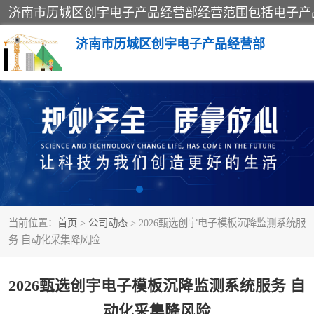
济南市历城区创宇电子产品经营部
标养式监测
钢丝绳监控
脚手架
当前位置：
首页
>
公司动态
> 2026甄选创宇电子模板沉降监测系统服
升降机
务 自动化采集降风险
卸料平台
2026甄选创宇电子模板沉降监测系统服务 自
动化采集降风险