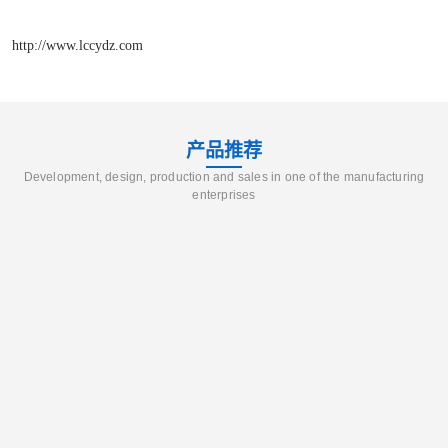
http://www.lccydz.com
产品推荐
Development, design, production and sales in one of the manufacturing
enterprises