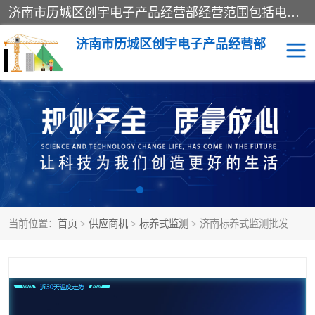
济南市历城区创宇电子产品经营部经营范围包括电子产品、起重机械配件、电气设备、仪器仪表、配电箱、监控设备的批发、零售；配电箱、仪器仪表（不含计量器）、工业自动化设备（不含特种设备、电力设备）的安装、维修。（依法须经批准的项目，经相关部门批准后方可开展经营活动）。
济南市历城区创宇电子产品经营部
标养式监测
吊钩可视化
钢丝绳监控
高支模
脚手架
人数识别
当前位置：
首页
>
供应商机
>
标养式监测
> 济南标养式监测批发
升降机
施工临电箱监测系统
卸料平台