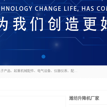
济南市历城区创宇电子产品经营部经营范围包括电子产品、起重机械配件、电气设备、仪器仪表、配电箱、监控设备的批发、零售；配电箱、仪器仪表（不含计量器）、工业自动化设备（不含特种设备、电力设备）的安装、维修。（依法须经批准的项目，经相关部门批准后方可开展经营活动）。
潍坊升降机厂家