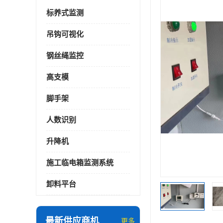
标养式监测
吊钩可视化
钢丝绳监控
高支模
脚手架
人数识别
升降机
施工临电箱监测系统
卸料平台
最新供应商机
更多