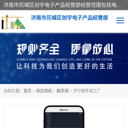
济南市历城区创宇电子产品经营部经营范围包括电子产品、起重机械配件、电气设备、仪器仪表、配电箱、监控设备的批发、零售；配电箱、仪器仪表（不含计量器）、工业自动化设备（不含特种设备、电力设备）的安装、维修。（依法须经批准的项目，经相关部门批准后方可开展经营活动）。
济南市历城区创宇电子产品经营部
标养式监测
吊钩可视化
钢丝绳监控
高支模
脚手架
人数识别
当前位置：
首页
>
供应商机
>
脚手架
> 济宁脚手架工厂
升降机
施工临电箱监测系统
卸料平台