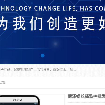
济南市历城区创宇电子产品经营部经营范围包括电子产品、起重机械配件、电气设备、仪器仪表、配电箱、监控设备的批发、零售；配电箱、仪器仪表（不含计量器）、工业自动化设备（不含特种设备、电力设备）的安装、维修。（依法须经批准的项目，经相关部门批准后方可开展经营活动）。
批发
菏泽钢丝绳监控批