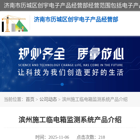
济南市历城区创宇电子产品经营部
标养式监测
钢丝绳监控
脚手架
当前位置：
首页
>
公司动态
> 滨州施工临电箱监测系统产品介绍
升降机
卸料平台
滨州施工临电箱监测系统产品介绍
时间：2025-11-06
点击次数：218