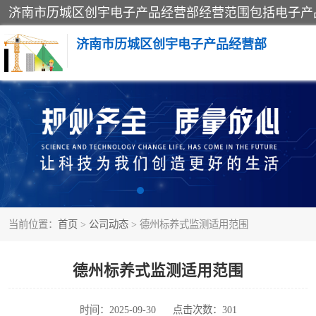
济南市历城区创宇电子产品经营部
标养式监测
钢丝绳监控
脚手架
当前位置：
首页
>
公司动态
> 德州标养式监测适用范围
升降机
卸料平台
德州标养式监测适用范围
时间：2025-09-30
点击次数：301