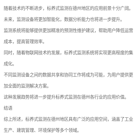
随着技术的不断进步，标养式监测在德州地区的应用前景十分广阔。
未来，监测设备将更加智能化，数据分析能力也将进一步提升。
监测系统将能够提供更加精准的预测性维护建议，帮助用户降低运营
成本，提高管理效率。
同时，随着物联网技术的发展，标养式监测系统将实现更高程度的集
成化。
不同监测设备之间的数据共享和协同工作将成为可能，为用户提供更
加全面的监测解决方案。
这种发展趋势将进一步提升标养式监测在德州各行业的应用价值。
结语
综上所述，标养式监测在德州地区具有广泛的应用空间，涵盖了工业
生产、建筑管理、环境保护等多个领域。