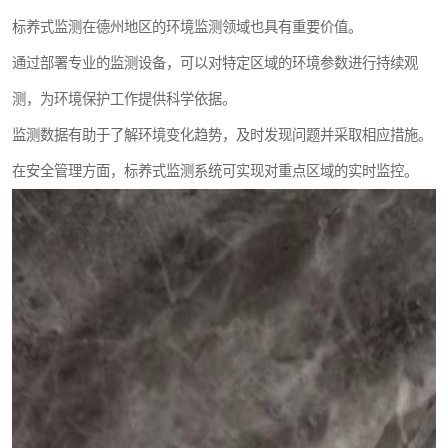
标养式监测在德州地区的环境监测领域也具有重要价值。
通过部署专业的监测设备，可以对特定区域的环境参数进行持续观
测，为环境保护工作提供科学依据。
监测数据有助于了解环境变化趋势，及时发现问题并采取相应措施。
在安全管理方面，标养式监测系统可实现对重点区域的实时监控。