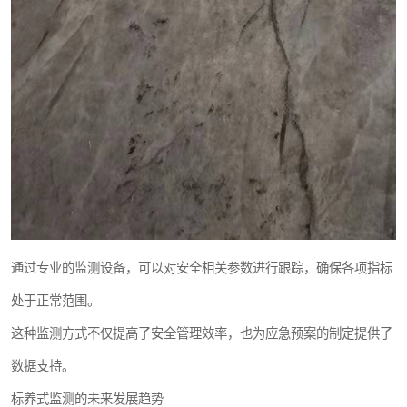
通过专业的监测设备，可以对安全相关参数进行跟踪，确保各项指标
处于正常范围。
这种监测方式不仅提高了安全管理效率，也为应急预案的制定提供了
数据支持。
标养式监测的未来发展趋势