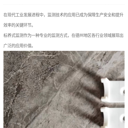
在现代工业发展进程中，监测技术的应用已成为保障生产安全和提升
效率的关键环节。
标养式监测作为一种专业的监测方式，在德州地区各行业领域展现出
广泛的应用价值。