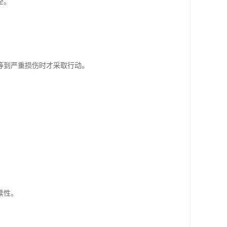
全。
等到严重损伤时才采取行动。
。
。
续性。