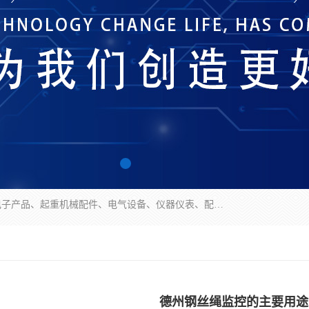
济南市历城区创宇电子产品经营部经营范围包括电子产品、起重机械配件、电气设备、仪器仪表、配电箱、监控设备的批发、零售；配电箱、仪器仪表（不含计量器）、工业自动化设备（不含特种设备、电力设备）的安装、维修。（依法须经批准的项目，经相关部门批准后方可开展经营活动）。
德州钢丝绳监控的主要用途