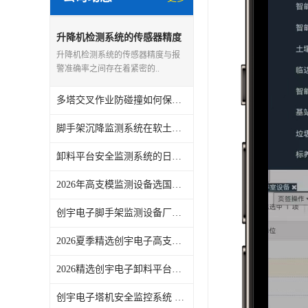
升降机检测系统的传感器精度
怎样影响报警准确率？创宇电
升降机检测系统的传感器精度与报
子详解
警准确率之间存在着紧密的..
多塔交叉作业防碰撞如何保障？创宇电子提供一套实用配置思路
脚手架沉降监测系统在软土基地区的适用性，创宇电子结合本地地质分析
卸料平台安全监测系统的日常维护要点，创宇电子总结
2026年高支模监测设备选国产还是进口？创宇电子谈看法
创宇电子脚手架监测设备厂家推荐，关注产品功能与现场适配
2026夏季精选创宇电子高支模监测系统厂家推荐：了解传感器配置与数据采集方案
2026精选创宇电子卸料平台安全监测系统 产品功能特点与选型参考
创宇电子塔机安全监控系统 功能配置与现场应用观察