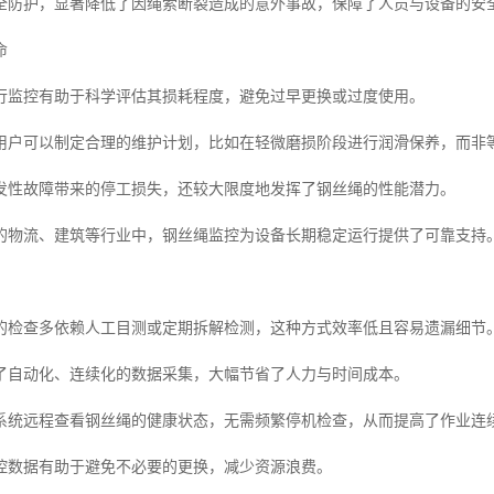
全防护，显著降低了因绳索断裂造成的意外事故，保障了人员与设备的安
命
行监控有助于科学评估其损耗程度，避免过早更换或过度使用。
用户可以制定合理的维护计划，比如在轻微磨损阶段进行润滑保养，而非
发性故障带来的停工损失，还较大限度地发挥了钢丝绳的性能潜力。
的物流、建筑等行业中，钢丝绳监控为设备长期稳定运行提供了可靠支持
的检查多依赖人工目测或定期拆解检测，这种方式效率低且容易遗漏细节
了自动化、连续化的数据采集，大幅节省了人力与时间成本。
系统远程查看钢丝绳的健康状态，无需频繁停机检查，从而提高了作业连
控数据有助于避免不必要的更换，减少资源浪费。